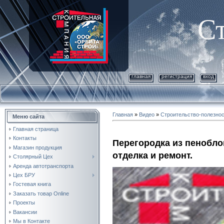
С
главная
регистрация
вход
Главная
»
Видео
»
Строительство-полезно
Меню сайта
Главная страница
Контакты
Перегородка из пенобло
Магазин продукция
отделка и ремонт.
Столярный Цех
Аренда автотранспорта
Цех БРУ
Гостевая книга
Заказать товар Online
Проекты
Вакансии
Мы в Контакте