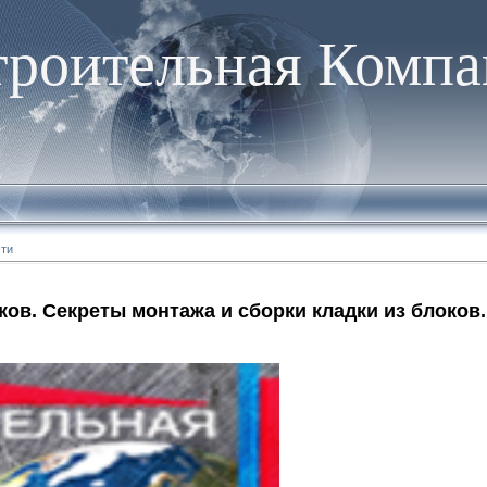
троительная Компа
сти
ков. Секреты монтажа и сборки кладки из блоков