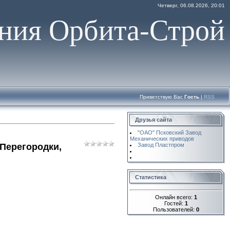
Четверг, 06.08.2026, 20:01
ния Орбита-Строй
Приветствую Вас
Гость
|
RSS
Друзья сайта
"ОАО" Псковский Завод
Механических приводов
.Перегородки,
Завод Пластпром
Статистика
Онлайн всего:
1
Гостей:
1
Пользователей:
0