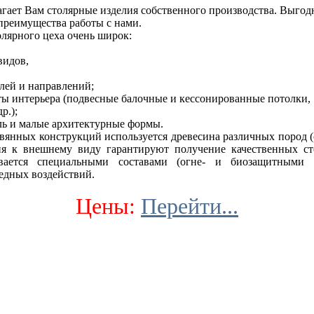
т Вам столярные изделия собственного производства. Выгодн
 преимущества работы с нами.
лярного цеха очень широк:
видов,
илей и направлений;
ты интерьера (подвесные балочные и кессонированные потолки,
р.);
ель и малые архитектурные формы.
вянных конструкций используется древесина различных пород (со
ния к внешнему виду гарантируют получение качественных ст
ывается специальными составами (огне- и биозащитными 
едных воздействий.
Цены:
Перейти...