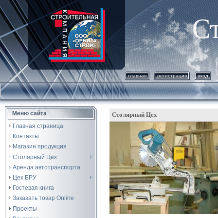
С
главная
регистрация
вход
Меню сайта
Столярный Цех
Главная страница
Контакты
Магазин продукция
Столярный Цех
Аренда автотранспорта
Цех БРУ
Гостевая книга
Заказать товар Online
Проекты