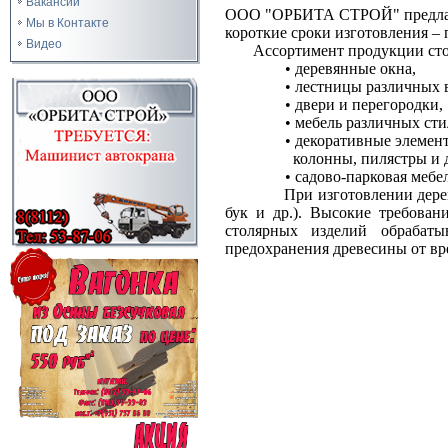
Вакансии
ООО "ОРБИТА СТРОЙ" предлагае
Мы в Контакте
короткие сроки изготовления –
Видео
Ассортимент продукции сто
• деревянные окна,
• лестницы различных 
• двери и перегородки,
• мебель различных ст
• декоративные элемен
колонны, пилястры и д
• садово-парковая меб
При изготовлении дере
бук и др.). Высокие требова
столярных изделий обрабат
предохранения древесины от вр