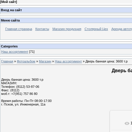
[
Мой сайт
]
Вход на сайт
Меню сайта
Главная страница
Контакты
Магазин продукция
Столярный Цех
Аренда автот
Categories
Наш ассортимент
[71]
Главная
»
Фотоальбом
»
Магазин
»
Наш ассортимент
» Дверь банная цена: 3600 т.р
Дверь ба
Дверь банная цена: 3600 т.р
МАГАЗИН:
Телефон: (8112) 53-87-06
Факс: (8112)
моб.т: +7(951) 757 86 80
Время работы: Пн-Пт 08:00-17:00
г. Псков, ул. Инженерная, 11а
В реа