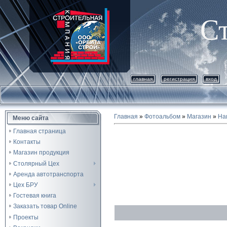
С
главная
регистрация
вход
Главная
»
Фотоальбом
»
Магазин
»
На
Меню сайта
Главная страница
Контакты
Магазин продукция
Столярный Цех
Аренда автотранспорта
Цех БРУ
Гостевая книга
Заказать товар Online
Проекты