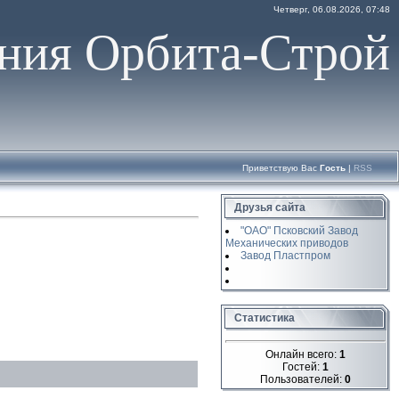
Четверг, 06.08.2026, 07:48
ния Орбита-Строй
Приветствую Вас
Гость
|
RSS
Друзья сайта
"ОАО" Псковский Завод
Механических приводов
Завод Пластпром
Статистика
Онлайн всего:
1
Гостей:
1
Пользователей:
0