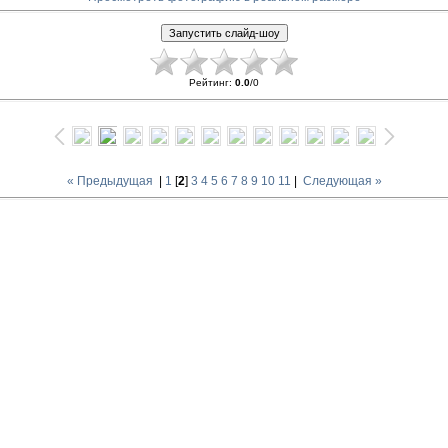
Рейтинг
:
0.0
/
0
« Предыдущая
|
1
[
2
]
3
4
5
6
7
8
9
10
11
|
Следующая »