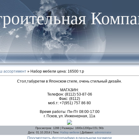
троительная Компа
ш ассортимент
» Набор мебели цена: 16500 т.р
Стол,табуретки в Японском стиле, очень стильный дизайн.
МАГАЗИН:
Телефон: (8112) 53-87-06
Факс: (8112)
моб.т: +7(951) 757 86 80
Время работы: Пн-Пт 08:00-17:00
г. Псков, ул. Инженерная, 11а
Просмотров
: 1288 |
Размеры
: 1600x1200px/151.5Kb
Дата
: 01.10.2014 |
Теги
:
Набор мебели
|
Добавил
:
administrator
Просмотреть фотографию в реальном размере