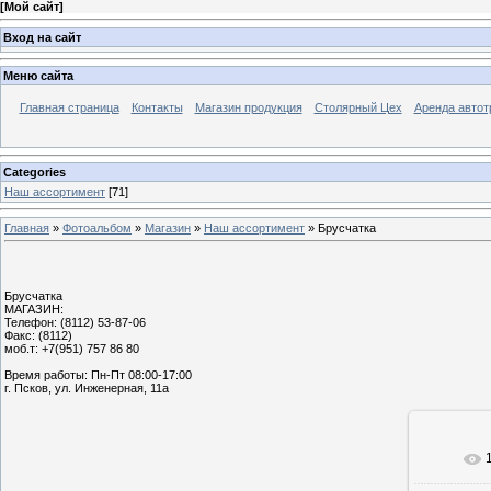
[
Мой сайт
]
Вход на сайт
Меню сайта
Главная страница
Контакты
Магазин продукция
Столярный Цех
Аренда автот
Categories
Наш ассортимент
[71]
Главная
»
Фотоальбом
»
Магазин
»
Наш ассортимент
» Брусчатка
Брусчатка
МАГАЗИН:
Телефон: (8112) 53-87-06
Факс: (8112)
моб.т: +7(951) 757 86 80
Время работы: Пн-Пт 08:00-17:00
г. Псков, ул. Инженерная, 11а
В реа