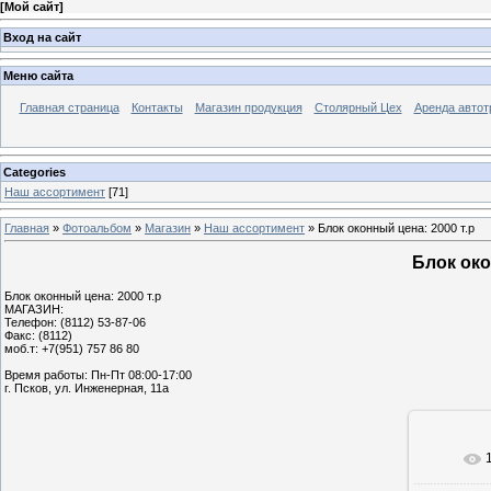
[
Мой сайт
]
Вход на сайт
Меню сайта
Главная страница
Контакты
Магазин продукция
Столярный Цех
Аренда автот
Categories
Наш ассортимент
[71]
Главная
»
Фотоальбом
»
Магазин
»
Наш ассортимент
» Блок оконный цена: 2000 т.р
Блок око
Блок оконный цена: 2000 т.р
МАГАЗИН:
Телефон: (8112) 53-87-06
Факс: (8112)
моб.т: +7(951) 757 86 80
Время работы: Пн-Пт 08:00-17:00
г. Псков, ул. Инженерная, 11а
В реа