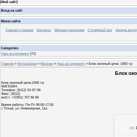
[
Мой сайт
]
Вход на сайт
Меню сайта
Главная страница
Контакты
Магазин продукция
Столярный Цех
Аренда автот
Categories
Наш ассортимент
[71]
Главная
»
Фотоальбом
»
Магазин
»
Наш ассортимент
» Блок оконный цена: 1900 т.р
Блок око
Блок оконный цена:1900 т.р
МАГАЗИН:
Телефон: (8112) 53-87-06
Факс: (8112)
моб.т: +7(951) 757 86 80
Время работы: Пн-Пт 08:00-17:00
г. Псков, ул. Инженерная, 11а
В реа