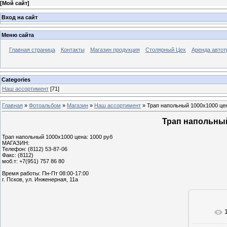
[
Мой сайт
]
Вход на сайт
Меню сайта
Главная страница
Контакты
Магазин продукция
Столярный Цех
Аренда автот
Categories
Наш ассортимент
[71]
Главная
»
Фотоальбом
»
Магазин
»
Наш ассортимент
» Трап напольный 1000х1000 цен
Трап напольный
Трап напольный 1000х1000 цена: 1000 руб
МАГАЗИН:
Телефон: (8112) 53-87-06
Факс: (8112)
моб.т: +7(951) 757 86 80
Время работы: Пн-Пт 08:00-17:00
г. Псков, ул. Инженерная, 11а
В реа