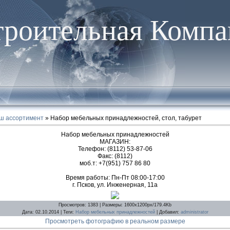
троительная Компа
ш ассортимент
» Набор мебельных принадлежностей, стол, табурет
Набор мебельных принадлежностей
МАГАЗИН:
Телефон: (8112) 53-87-06
Факс: (8112)
моб.т: +7(951) 757 86 80
Время работы: Пн-Пт 08:00-17:00
г. Псков, ул. Инженерная, 11а
Просмотров
: 1383 |
Размеры
: 1600x1200px/179.4Kb
Дата
: 02.10.2014 |
Теги
:
Набор мебельных принадлежностей
|
Добавил
:
administrator
Просмотреть фотографию в реальном размере