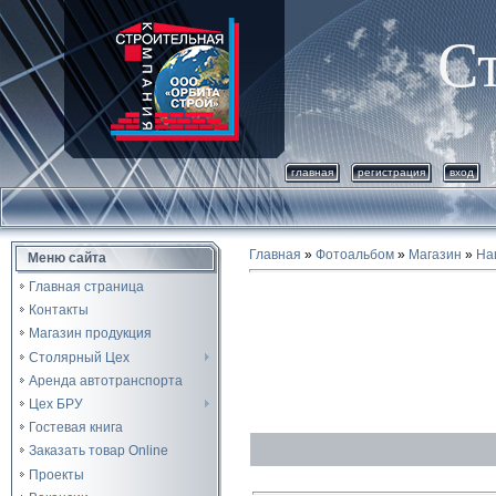
С
главная
регистрация
вход
Главная
»
Фотоальбом
»
Магазин
»
На
Меню сайта
Главная страница
Контакты
Магазин продукция
Столярный Цех
Аренда автотранспорта
Цех БРУ
Гостевая книга
Заказать товар Online
Проекты