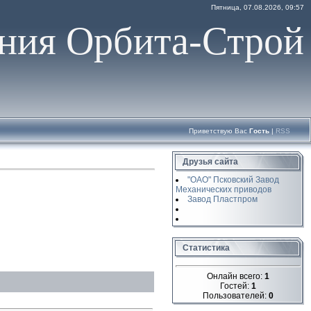
Пятница, 07.08.2026, 09:57
ния Орбита-Строй
Приветствую Вас
Гость
|
RSS
Друзья сайта
"ОАО" Псковский Завод
Механических приводов
Завод Пластпром
Статистика
Онлайн всего:
1
Гостей:
1
Пользователей:
0