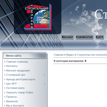
С
главная
регистрация
вход
Главная
»
Видео
»
Строительство-полезно
Меню сайта
В категории материалов
:
9
Главная страница
Контакты
Магазин продукция
Столярный Цех
Аренда автотранспорта
Цех БРУ
Гостевая книга
Заказать товар Online
Проекты
Вакансии
Мы в Контакте