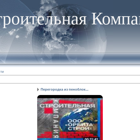
троительная Компа
сти
Перегородка из пеноблок...
00:11:41