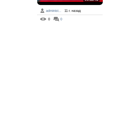
administ...
11 г. назад
0
0