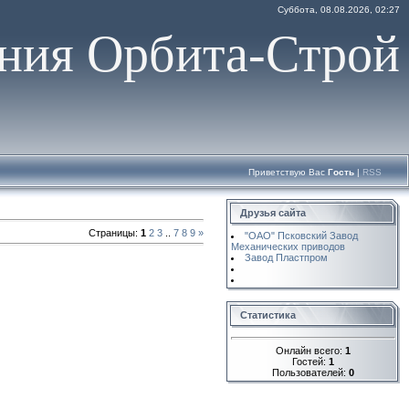
Суббота, 08.08.2026, 02:27
ния Орбита-Строй
Приветствую Вас
Гость
|
RSS
Друзья сайта
Страницы
:
1
2
3
..
7
8
9
»
"ОАО" Псковский Завод
Механических приводов
Завод Пластпром
Статистика
Онлайн всего:
1
Гостей:
1
Пользователей:
0